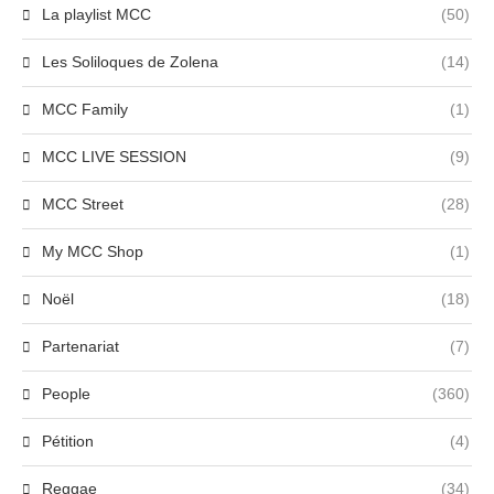
La playlist MCC
(50)
Les Soliloques de Zolena
(14)
MCC Family
(1)
MCC LIVE SESSION
(9)
MCC Street
(28)
My MCC Shop
(1)
Noël
(18)
Partenariat
(7)
People
(360)
Pétition
(4)
Reggae
(34)