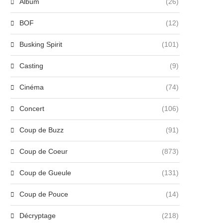
Album
(26)
BOF
(12)
Busking Spirit
(101)
Casting
(9)
Cinéma
(74)
Concert
(106)
Coup de Buzz
(91)
Coup de Coeur
(873)
Coup de Gueule
(131)
Coup de Pouce
(14)
Décryptage
(218)