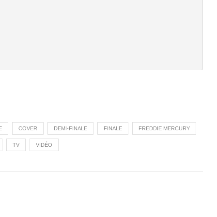
E
COVER
DEMI-FINALE
FINALE
FREDDIE MERCURY
TV
VIDÉO