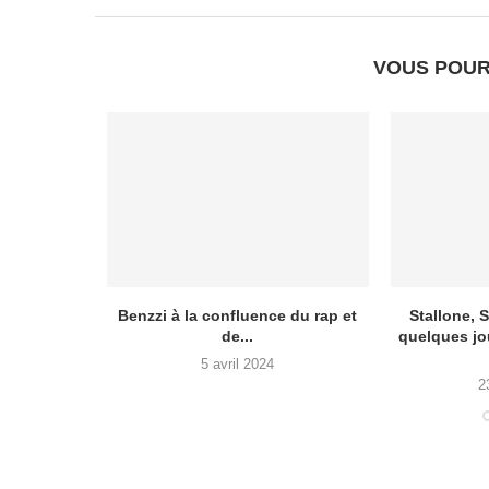
VOUS POUR
iscarrosse
Benzzi à la confluence du rap et
Stallone,
 le...
de...
quelques jou
5 avril 2024
2