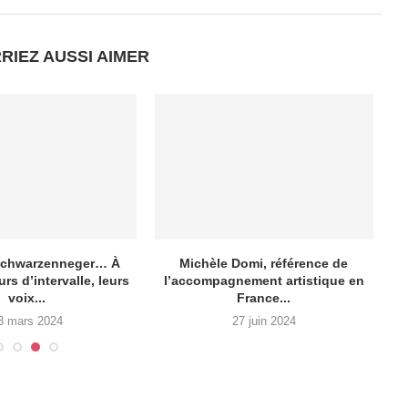
RIEZ AUSSI AIMER
 Schwarzenneger… À
Michèle Domi, référence de
E
rs d’intervalle, leurs
l’accompagnement artistique en
voix...
France...
3 mars 2024
27 juin 2024