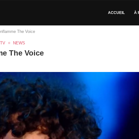
ACCUEIL
À 
 enflamme The Voice
TV
NEWS
me The Voice