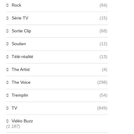
Rock
(84)
Série TV
(15)
Sortie Clip
(68)
Soutien
(12)
Télé-réalité
(13)
The Artist
(4)
The Voice
(298)
Tremplin
(54)
TV
(849)
Vidéo Buzz
(1 187)