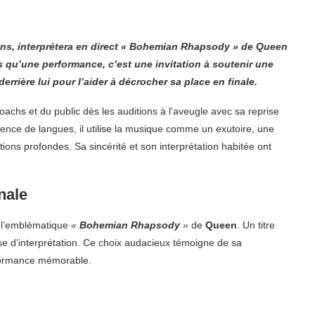
 ans, interprétera en direct « Bohemian Rhapsody » de Queen
us qu’une performance, c’est une invitation à soutenir une
derrière lui pour l’aider à décrocher sa place en finale.
oachs et du public dès les auditions à l’aveugle avec sa reprise
icence de langues, il utilise la musique comme un exutoire, une
ons profondes. Sa sincérité et son interprétation habitée ont
nale
à l’emblématique
«
Bohemian Rhapsody
»
de
Queen
. Un titre
sse d’interprétation. Ce choix audacieux témoigne de sa
erformance mémorable.