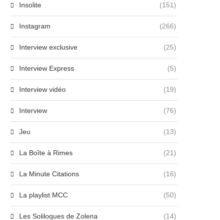
Insolite
(151)
Instagram
(266)
Interview exclusive
(25)
Interview Express
(5)
Interview vidéo
(19)
Interview
(76)
Jeu
(13)
La Boîte à Rimes
(21)
La Minute Citations
(16)
La playlist MCC
(50)
Les Soliloques de Zolena
(14)