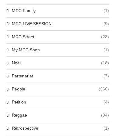
MCC Family
(1)
MCC LIVE SESSION
(9)
MCC Street
(28)
My MCC Shop
(1)
Noël
(18)
Partenariat
(7)
mma Mantet, étoile montante de
Raphaël Quenard choisi p
People
(360)
la pop, dévoile...
Laeticia Hallyday pour incarne
27 juin 2024
27 juin 2024
Pétition
(4)
Reggae
(34)
Rétrospective
(1)