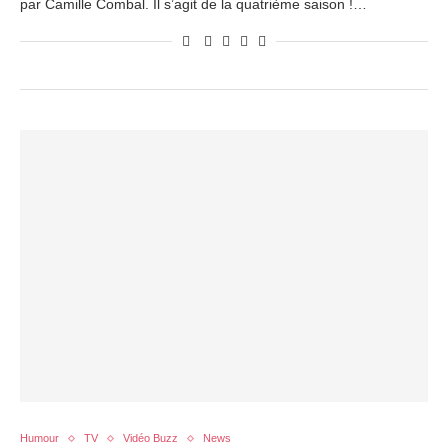
par Camille Combal. Il s’agit de la quatrième saison !…
Humour
TV
Vidéo Buzz
News