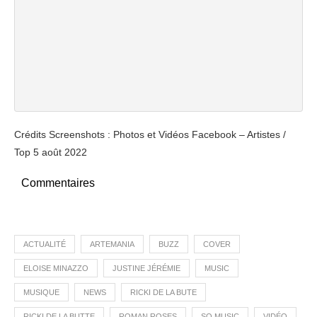
Crédits Screenshots : Photos et Vidéos Facebook – Artistes /
Top 5 août 2022
Commentaires
ACTUALITÉ
ARTEMANIA
BUZZ
COVER
ELOISE MINAZZO
JUSTINE JÉRÉMIE
MUSIC
MUSIQUE
NEWS
RICKI DE LA BUTE
RICKI DE LA BUTTE
ROMAN ROSES
SO MUSIC
VIDÉO