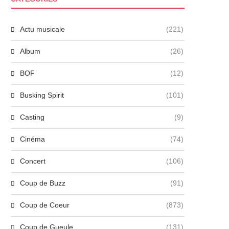
Actu musicale
(221)
Album
(26)
BOF
(12)
Busking Spirit
(101)
Casting
(9)
Cinéma
(74)
Concert
(106)
Coup de Buzz
(91)
Coup de Coeur
(873)
Coup de Gueule
(131)