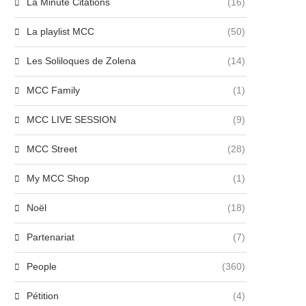
La Minute Citations
(16)
La playlist MCC
(50)
Les Soliloques de Zolena
(14)
MCC Family
(1)
MCC LIVE SESSION
(9)
MCC Street
(28)
My MCC Shop
(1)
Noël
(18)
Partenariat
(7)
People
(360)
Pétition
(4)