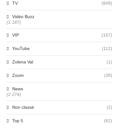
TV
(849)
Vidéo Buzz
(1 187)
VIP
(167)
YouTube
(112)
Zolena Val
(1)
Zoom
(39)
News
(2 274)
Non classé
(2)
Top 5
(62)