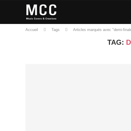
Accueil
Tags
Articles marqués avec "demi-final
TAG:
D