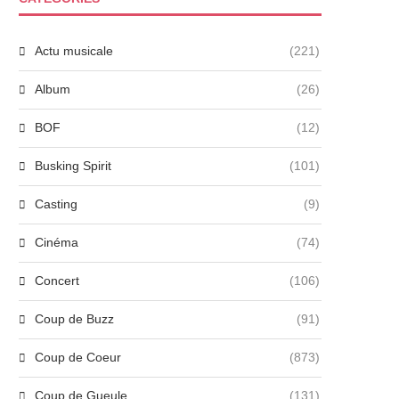
Actu musicale
(221)
Album
(26)
BOF
(12)
Busking Spirit
(101)
Casting
(9)
Cinéma
(74)
Concert
(106)
Coup de Buzz
(91)
Coup de Coeur
(873)
Coup de Gueule
(131)