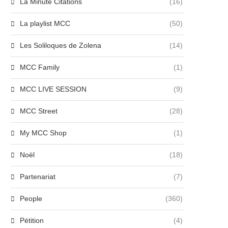
La Minute Citations
(16)
La playlist MCC
(50)
Les Soliloques de Zolena
(14)
MCC Family
(1)
MCC LIVE SESSION
(9)
MCC Street
(28)
My MCC Shop
(1)
Noël
(18)
Partenariat
(7)
People
(360)
Pétition
(4)