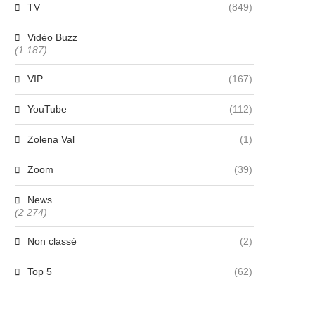
TV
(849)
Vidéo Buzz
(1 187)
VIP
(167)
YouTube
(112)
Zolena Val
(1)
Zoom
(39)
News
(2 274)
Non classé
(2)
Top 5
(62)