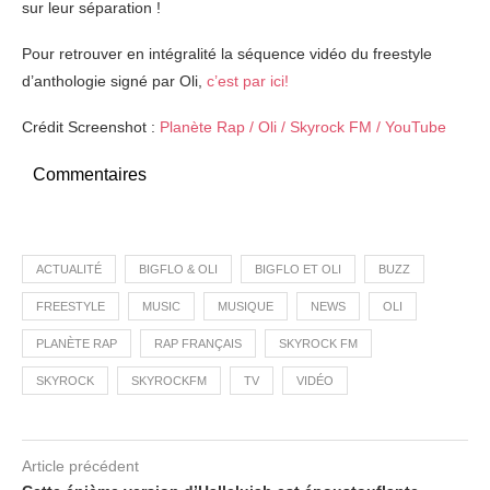
sur leur séparation !
Pour retrouver en intégralité la séquence vidéo du freestyle
d’anthologie signé par Oli,
c’est par ici!
Crédit Screenshot :
Planète Rap / Oli / Skyrock FM / YouTube
Commentaires
ACTUALITÉ
BIGFLO & OLI
BIGFLO ET OLI
BUZZ
FREESTYLE
MUSIC
MUSIQUE
NEWS
OLI
PLANÈTE RAP
RAP FRANÇAIS
SKYROCK FM
SKYROCK
SKYROCKFM
TV
VIDÉO
Article précédent