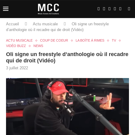
Accueil
Actu musicale
Oli signe un freestyle
d’anthologie où il recadre qui de droit (Vidéo)
ACTU MUSICALE
COUP DE COEUR
LA BOÎTE À RIMES
TV
VIDÉO BUZZ
NEWS
Oli signe un freestyle d’anthologie où il recadre
qui de droit (Vidéo)
3 juillet 2022