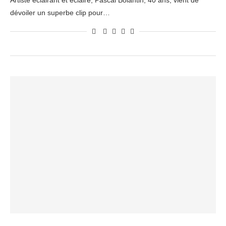
Artiste éclairant et éclairé, Pascal Bolantin, 40 ans, vient de
dévoiler un superbe clip pour…