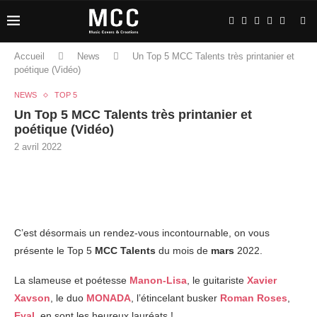
Accueil
News
Un Top 5 MCC Talents très printanier et
poétique (Vidéo)
NEWS
TOP 5
Un Top 5 MCC Talents très printanier et
poétique (Vidéo)
2 avril 2022
C’est désormais un rendez-vous incontournable, on vous
présente le Top 5
MCC Talents
du mois de
mars
2022.
La slameuse et poétesse
Manon-Lisa
, le guitariste
Xavier
Xavson
, le duo
MONADA
, l’étincelant busker
Roman Roses
,
Eyal
, en sont les heureux lauréats !