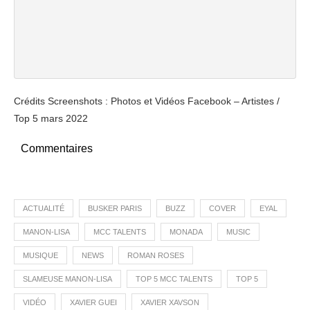
Crédits Screenshots : Photos et Vidéos Facebook – Artistes /
Top 5 mars 2022
Commentaires
ACTUALITÉ
BUSKER PARIS
BUZZ
COVER
EYAL
MANON-LISA
MCC TALENTS
MONADA
MUSIC
MUSIQUE
NEWS
ROMAN ROSES
SLAMEUSE MANON-LISA
TOP 5 MCC TALENTS
TOP 5
VIDÉO
XAVIER GUEI
XAVIER XAVSON