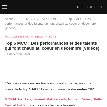
Accueil
MCC LIVE SESSION
Top 5 MCC : Des
performances et des talents qui font chaud au coeur en décembre
(Vidéos)
MCC LIVE SESSION
NEWS
TOP 5
Top 5 MCC : Des performances et des talents
qui font chaud au coeur en décembre (Vidéos)
31 décembre 2021
C’est désormais un rendez-vous incontournable, on vous
présente le Top 5
MCC Talents
du mois de
décembre
2021.
MONADA
et
Tēo
,
Laurent Matteaccioli
,
Roman Roses
,
Stella
Cino
et
LeHache
en sont les heureux lauréats !