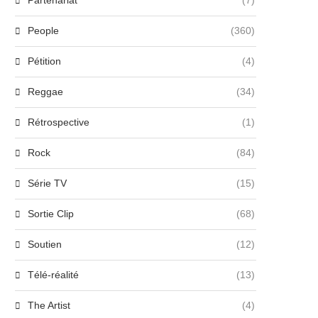
Partenariat
(7)
People
(360)
Pétition
(4)
Reggae
(34)
Rétrospective
(1)
Rock
(84)
Série TV
(15)
Michèle Domi, référence de
Emma Mantet, étoile montant
Sortie Clip
(68)
’accompagnement artistique en
la pop, dévoile...
France...
27 juin 2024
Soutien
(12)
27 juin 2024
Télé-réalité
(13)
The Artist
(4)