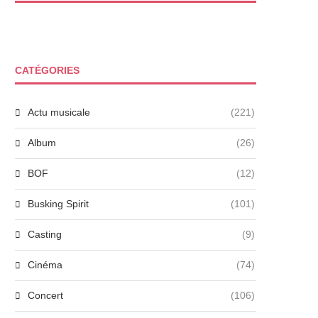
CATÉGORIES
Actu musicale
(221)
Album
(26)
BOF
(12)
Busking Spirit
(101)
Casting
(9)
Cinéma
(74)
Concert
(106)