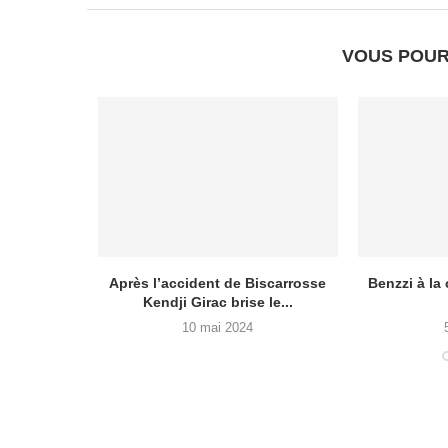
VOUS POUR
a Suisse
Après l’accident de Biscarrosse
Benzzi à la
ce...
Kendji Girac brise le...
10 mai 2024