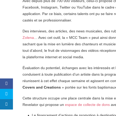
Avec depuis plus de 700 000 visiteurs, celui-ci propose ch
Facebook, Instagram, Twitter ou YouTube dans le cadre d’
application. Par ce biais, certains talents ont pu se faire
castés et se professionnaliser.
Des interviews, des articles, des news musicales, des rub
Zolena
… Avec cet outil, la « MCC Team » peut ainsi donn
sachant que la mise en lumière des chanteurs et musicie
tout d’abord, le fruit de visionnages des vidéos réceptio
la plateforme internet et social media.
Évaluation du potentiel, échanges avec les intéressés et
conduisent à toute publication d’un artiste dans la prog
réunissent à cet effet chaque semaine et agissent en conc
Covers and Creations
» portée sur les fonts baptismaux
Cette structure occupe une place centrale dans la mise 
Revelator qui propose un
espace de collecte de dons
ave
Le financement d’actions de promotion à destinatio