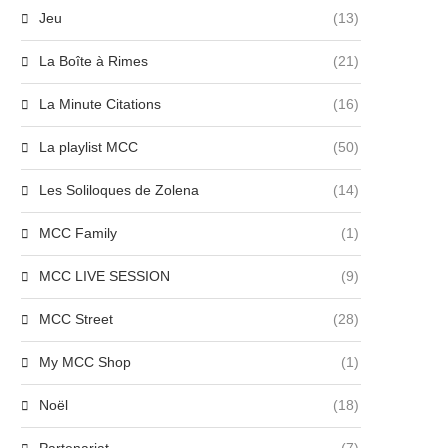
Jeu
(13)
La Boîte à Rimes
(21)
La Minute Citations
(16)
La playlist MCC
(50)
Les Soliloques de Zolena
(14)
MCC Family
(1)
MCC LIVE SESSION
(9)
MCC Street
(28)
My MCC Shop
(1)
Noël
(18)