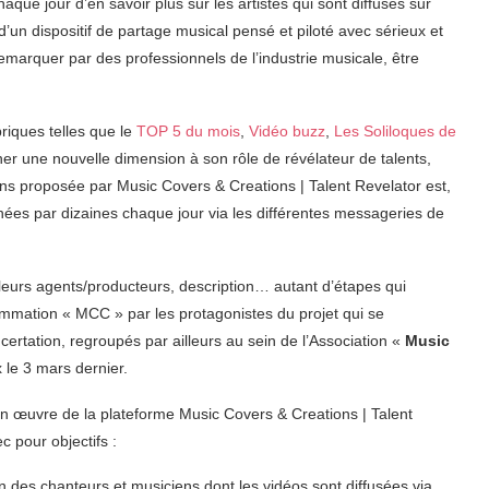
aque jour d’en savoir plus sur les artistes qui sont diffusés sur
un dispositif de partage musical pensé et piloté avec sérieux et
 remarquer par des professionnels de l’industrie musicale, être
riques telles que le
TOP 5 du mois
,
Vidéo buzz
,
Les Soliloques de
er une nouvelle dimension à son rôle de révélateur de talents,
ns proposée par Music Covers & Creations | Talent Revelator est,
nnées par dizaines chaque jour via les différentes messageries de
 leurs agents/producteurs, description… autant d’étapes qui
rammation « MCC » par les protagonistes du projet qui se
ertation, regroupés par ailleurs au sein de l’Association «
Music
 le 3 mars dernier.
en œuvre de la plateforme Music Covers & Creations | Talent
c pour objectifs :
n des chanteurs et musiciens dont les vidéos sont diffusées via