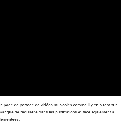
an page de partage de vidéos musicales comme il y en a tant sur
manque de régularité dans les publications et face également à
glementées.