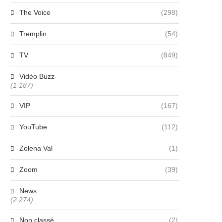
The Voice
(298)
Tremplin
(54)
TV
(849)
Vidéo Buzz
(1 187)
VIP
(167)
YouTube
(112)
Zolena Val
(1)
Zoom
(39)
News
(2 274)
Non classé
(2)