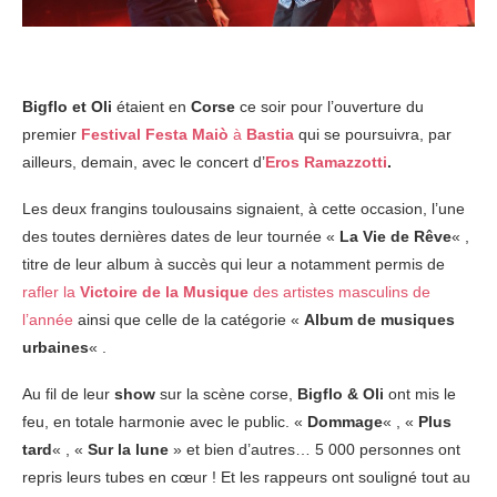
Bigflo et Oli
étaient en
Corse
ce soir pour l’ouverture du
premier
Festival Festa Maiò
à
Bastia
qui se poursuivra, par
ailleurs, demain, avec le concert d’
Eros Ramazzotti
.
Les deux frangins toulousains signaient, à cette occasion, l’une
des toutes dernières dates de leur tournée «
La Vie de Rêve
« ,
titre de leur album à succès qui leur a notamment permis de
rafler la
Victoire de la Musique
des artistes masculins de
l’année
ainsi que celle de la catégorie «
Album de musiques
urbaines
« .
Au fil de leur
show
sur la scène corse,
Bigflo & Oli
ont mis le
feu, en totale harmonie avec le public. «
Dommage
« , «
Plus
tard
« , «
Sur la lune
» et bien d’autres… 5 000 personnes ont
repris leurs tubes en cœur ! Et les rappeurs ont souligné tout au