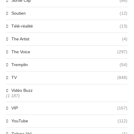
Sortie Clip
(68)
Soutien
(12)
Télé-réalité
(13)
The Artist
(4)
The Voice
(297)
Tremplin
(54)
TV
(848)
Vidéo Buzz
(1 187)
VIP
(167)
YouTube
(112)
Zolena Val
(1)