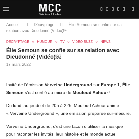
Accueil
Décryptage
Élie Semoun se confie sur sa
relation avec Dieudonné (Vidéo)￼
DÉCRYPTAGE
HUMOUR
TV
VIDÉO BUZZ
NEWS
Élie Semoun se confie sur sa relation avec
Dieudonné (Vidéo)￼
17 mars 2022
Invité de l’émission
Verveine Underground
sur
Europe 1
,
Élie
Semoun
s’est confié au micro de
Mouloud Achour
!
Du lundi au jeudi et de 20h à 22h, Mouloud Achour anime
« Verveine Underground », une émission préparée sur-mesure.
Verveine Underground, c’est une façon d’utiliser la musique
pour raconter les invités, leur histoire et le monde actuel.