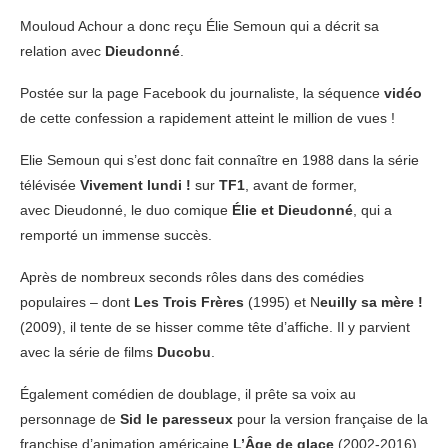
Mouloud Achour a donc reçu Élie Semoun qui a décrit sa
relation avec
Dieudonné
.
Postée sur la page Facebook du journaliste, la séquence
vidéo
de cette confession a rapidement atteint le million de vues !
Elie Semoun qui s’est donc fait connaître en 1988 dans la série
télévisée
Vivement lundi !
sur
TF1
, avant de former,
avec Dieudonné, le duo comique
Élie et Dieudonné
, qui a
remporté un immense succès.
Après de nombreux seconds rôles dans des comédies
populaires – dont
Les Trois Frères
(1995) et N
euilly sa mère !
(2009), il tente de se hisser comme tête d’affiche. Il y parvient
avec la série de films
Ducobu
.
Également comédien de doublage, il prête sa voix au
personnage de
Sid le paresseux
pour la version française de la
franchise d’animation américaine
L’Âge de glace
(2002-2016).