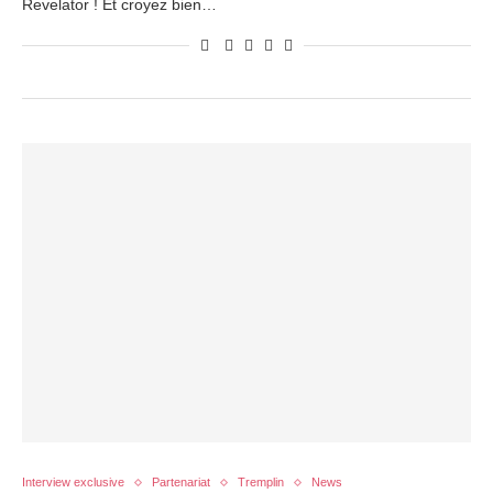
Revelator ! Et croyez bien…
Interview exclusive
Partenariat
Tremplin
News