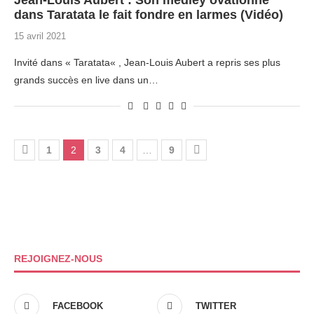
Jean-Louis Aubert : Son medley ovationné
dans Taratata le fait fondre en larmes (Vidéo)
15 avril 2021
Invité dans « Taratata« , Jean-Louis Aubert a repris ses plus
grands succès en live dans un…
1
2
3
4
…
9
REJOIGNEZ-NOUS
FACEBOOK
TWITTER