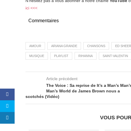
N’hésitez pas à vous abonner à notre chaîne
YouTube
of
ici <<<
Commentaires
AMOUR
ARIANA GRANDE
CHANSONS
ED SHEE
MUSIQUE
PLAYLIST
RIHANNA
SAINT-VALENTIN
Article précédent
The Voice : Sa reprise de It’s a Man’s Man’
Man’s World de James Brown nous a
scotchés (Vidéo)
VOUS POUR