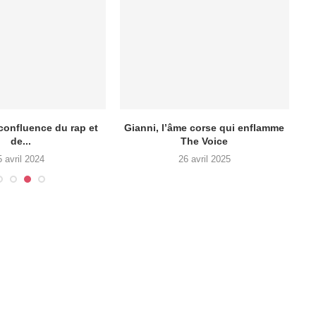
 confluence du rap et
Gianni, l’âme corse qui enflamme
de...
The Voice
l
5 avril 2024
26 avril 2025