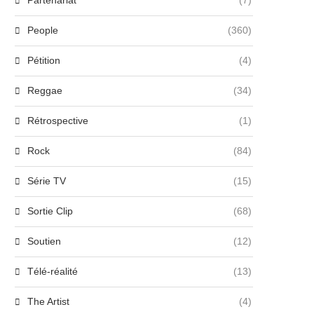
Partenariat
(7)
People
(360)
Pétition
(4)
Reggae
(34)
Rétrospective
(1)
Rock
(84)
Série TV
(15)
Sortie Clip
(68)
Soutien
(12)
Télé-réalité
(13)
The Artist
(4)