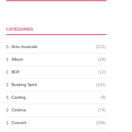
CATÉGORIES
Actu musicale
(221)
Album
(26)
BOF
(12)
Busking Spirit
(101)
Casting
(9)
Cinéma
(74)
Concert
(106)