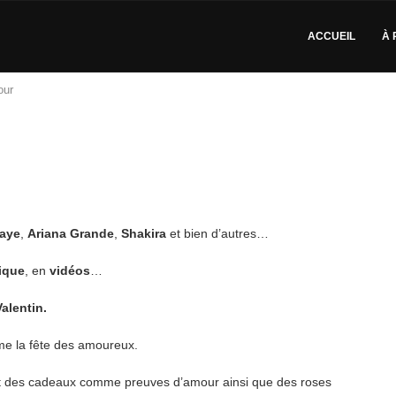
ACCUEIL
À 
our
aye
,
Ariana Grande
,
Shakira
et bien d’autres…
ique
, en
vidéos
…
Valentin.
e la fête des amoureux.
et des cadeaux comme preuves d’amour ainsi que des roses