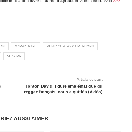
ficielle et à découvrir d’autres
playlists
et vidéos exclusives
>>>
RAN
MARVIN GAYE
MUSIC COVERS & CREATIONS
SHAKIRA
Article suivant
s
Tonton David, figure emblématique du
reggae français, nous a quittés (Vidéo)
RIEZ AUSSI AIMER