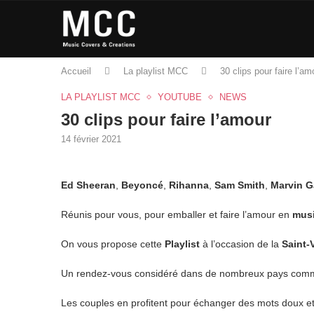
Accueil
La playlist MCC
30 clips pour faire l’am
LA PLAYLIST MCC
YOUTUBE
NEWS
30 clips pour faire l’amour
14 février 2021
Ed Sheeran
,
Beyoncé
,
Rihanna
,
Sam Smith
,
Marvin G
Réunis pour vous, pour emballer et faire l’amour en
mus
On vous propose cette
Playlist
à l’occasion de la
Saint-
Un rendez-vous considéré dans de nombreux pays comm
Les couples en profitent pour échanger des mots doux 