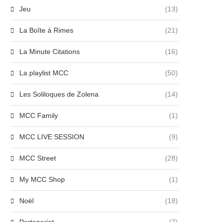
Jeu
(13)
La Boîte à Rimes
(21)
La Minute Citations
(16)
La playlist MCC
(50)
Michèle Domi, référence de
Emma Mantet, étoile montant
Les Soliloques de Zolena
(14)
’accompagnement artistique en
la pop, dévoile...
France...
27 juin 2024
MCC Family
(1)
27 juin 2024
MCC LIVE SESSION
(9)
MCC Street
(28)
My MCC Shop
(1)
Noël
(18)