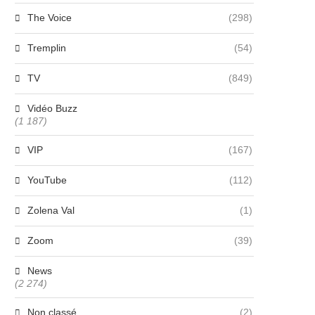
The Voice
(298)
Tremplin
(54)
TV
(849)
Vidéo Buzz
(1 187)
VIP
(167)
YouTube
(112)
Zolena Val
(1)
Zoom
(39)
News
(2 274)
Non classé
(2)