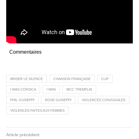
Commentaires
BRISER LE SILENCE
CHANSON FRANÇAISE
CLIP
I WAS CORSICA
I WAS
MCC TREMPLIN
PHIL GUISEPPI
ROSE GUISEPPI
VIOLENCES CONJUGALES
VIOLENCES FAITES AUX FEMMES
Article précédent