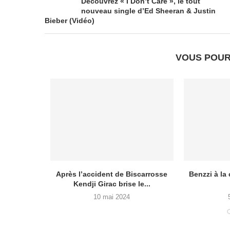
Découvrez « I Don’t Care », le tout
nouveau single d’Ed Sheeran & Justin
Bieber (Vidéo)
VOUS POUR
a Suisse
Après l’accident de Biscarrosse
Benzzi à la
ce...
Kendji Girac brise le...
10 mai 2024