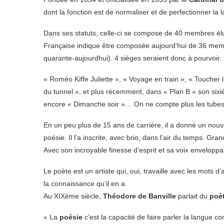
dont la fonction est de normaliser et de perfectionner la
Dans ses statuts, celle-ci se compose de 40 membres élus 
Française indique être composée aujourd’hui de 36 memb
quarante-aujourdhui). 4 sièges seraient donc à pourvoir.
« Roméo Kiffe Juliette », « Voyage en train », « Toucher 
du tunnel », et plus récemment, dans « Plan B » son six
encore « Dimanche soir »… On ne compte plus les tube
En un peu plus de 15 ans de carrière, il a donné un nou
poésie. Il l’a inscrite, avec brio, dans l’air du temps. Gr
Avec son incroyable finesse d’esprit et sa voix enveloppa
Le poète est un artiste qui, oui, travaille avec les mots 
la connaissance qu’il en a.
Au XIXème siècle,
Théodore de Banville
parlait du
poè
« La
poésie
c’est la capacité de faire parler la langue 