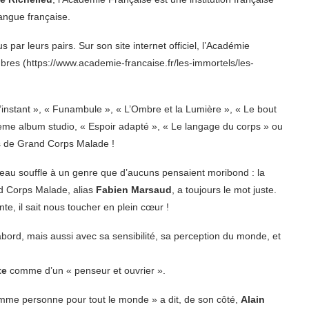
 langue française.
par leurs pairs. Sur son site internet officiel, l’Académie
res (https://www.academie-francaise.fr/les-immortels/les-
l’instant », « Funambule », « L’Ombre et la Lumière », « Le bout
ième album studio, « Espoir adapté », « Le langage du corps » ou
s de Grand Corps Malade !
veau souffle à un genre que d’aucuns pensaient moribond : la
and Corps Malade, alias
Fabien Marsaud
, a toujours le mot juste.
nte, il sait nous toucher en plein cœur !
d’abord, mais aussi avec sa sensibilité, sa perception du monde, et
te
comme d’un « penseur et ouvrier ».
comme personne pour tout le monde » a dit, de son côté,
Alain