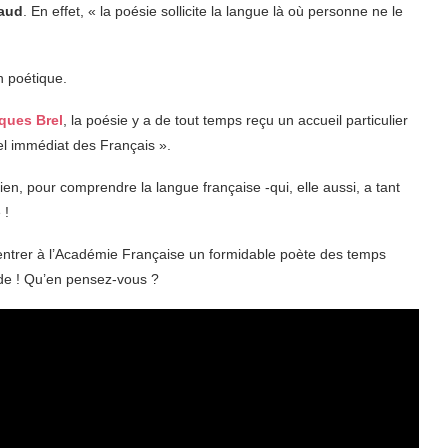
aud
. En effet, « la poésie sollicite la langue là où personne ne le
n poétique.
ques Brel
, la poésie y a de tout temps reçu un accueil particulier
el immédiat des Français ».
en, pour comprendre la langue française -qui, elle aussi, a tant
 !
rentrer à l’Académie Française un formidable poète des temps
e ! Qu’en pensez-vous ?