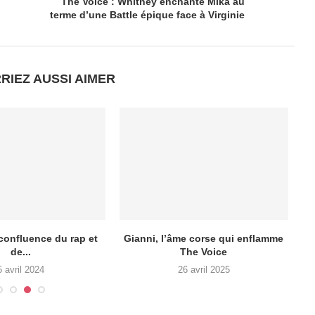
The Voice : Whitney enchante Mika au
terme d’une Battle épique face à Virginie
RIEZ AUSSI AIMER
 confluence du rap et
Gianni, l’âme corse qui enflamme
de...
The Voice
l
5 avril 2024
26 avril 2025