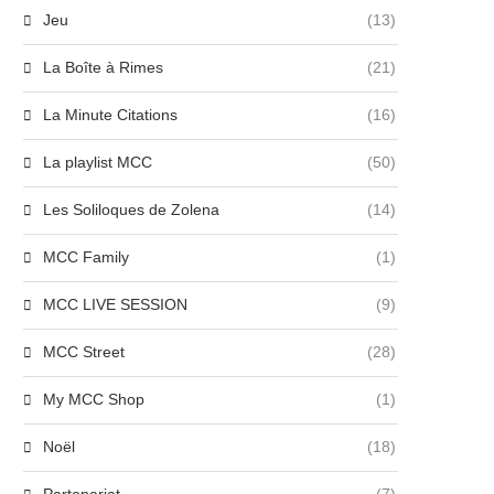
Jeu
(13)
La Boîte à Rimes
(21)
La Minute Citations
(16)
La playlist MCC
(50)
Les Soliloques de Zolena
(14)
MCC Family
(1)
MCC LIVE SESSION
(9)
MCC Street
(28)
My MCC Shop
(1)
Noël
(18)