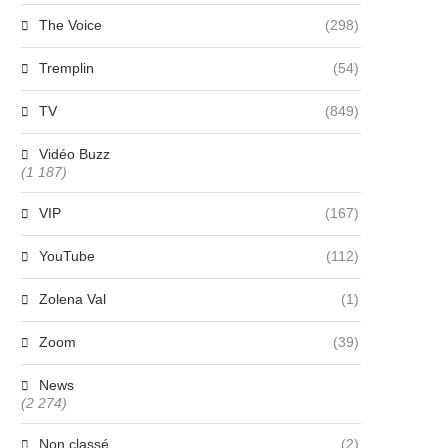
The Voice
(298)
Tremplin
(54)
TV
(849)
Vidéo Buzz
(1 187)
VIP
(167)
YouTube
(112)
Zolena Val
(1)
Zoom
(39)
News
(2 274)
Non classé
(2)