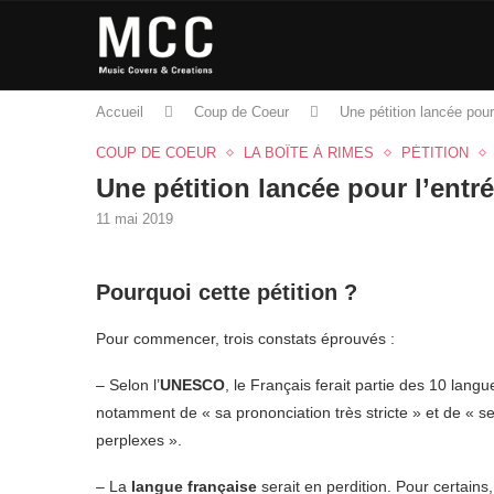
Accueil
Coup de Coeur
Une pétition lancée pou
COUP DE COEUR
LA BOÎTE À RIMES
PÉTITION
Une pétition lancée pour l’ent
11 mai 2019
Pourquoi cette pétition ?
Pour commencer, trois constats éprouvés :
– Selon l’
UNESCO
, le Français ferait partie des 10 langu
notamment de « sa prononciation très stricte » et de « s
perplexes ».
– La
langue française
serait en perdition. Pour certains