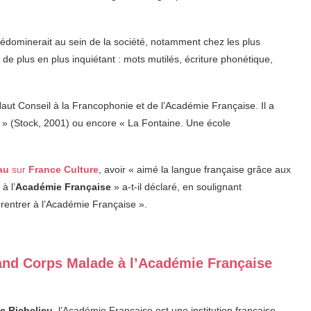
rédominerait au sein de la société, notamment chez les plus
t de plus en plus inquiétant : mots mutilés, écriture phonétique,
Haut Conseil à la Francophonie et de l’Académie Française. Il a
» (Stock, 2001) ou encore « La Fontaine. Une école
au
sur
France Culture
, avoir « aimé la langue française grâce aux
à l’
Académie Française
» a-t-il déclaré, en soulignant
rentrer à l’Académie Française ».
Grand Corps Malade à l’Académie Française
e Richelieu
, l’Académie Française est une institution française