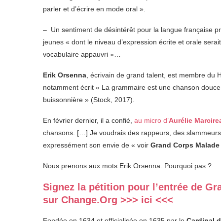
parler et d’écrire en mode oral ».
– Un sentiment de désintérêt pour la langue française p
jeunes « dont le niveau d’expression écrite et orale serai
vocabulaire appauvri »…
Erik Orsenna
, écrivain de grand talent, est membre du 
notamment écrit « La grammaire est une chanson douce 
buissonnière » (Stock, 2017).
En février dernier, il a confié,
au micro d’
Aurélie Marcire
chansons. […] Je voudrais des rappeurs, des slammeurs 
expressément son envie de « voir
Grand Corps Malade
Nous prenons aux mots Erik Orsenna. Pourquoi pas ?
Signez la pétition pour l’entrée de 
sur Change.Org >>> ici <<<
Fondée en 1634 et officialisée en 1635 par le
Cardinal d