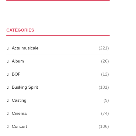
CATÉGORIES
Actu musicale
(221)
Album
(26)
BOF
(12)
Busking Spirit
(101)
Casting
(9)
Cinéma
(74)
Concert
(106)