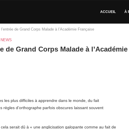
ACCUEIL
À 
r l’entrée de Grand Corps Malade à l’Académie Française
NEWS
rée de Grand Corps Malade à l’Académie
es les plus difficiles à apprendre dans le monde, du fait
es règles d’orthographe parfois obscures laissant souvent
, cela serait dû à « une anglicisation galopante comme au fait de