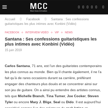
Accueil
Facebook
Santana : Ses confessions
guitaristiques les plus intimes avec Konbini (Vidéo)
FACEBOOK
INTERVIEW VIDÉO
VIP
NEWS
Santana : Ses confessions guitaristiques les
plus intimes avec Konbini (Vidéo)
15 juin 2019
Carlos Santana
, 71 ans, est l’un des guitaristes contemporains
les plus connus au monde. Bien qu’il chante également, il ne l’a
fait qu’à de rares occasions durant sa carrière, préférant
engager des chanteurs plus doués et se concentrer ainsi sur
son jeu de guitare. On a ainsi pu entendre des artistes connus,
tels que
Michelle Branch
,
Tina Turner
,
Joe Cocker
,
Steven
Tyler
ou encore
Mary J. Blige
,
Seal
ou
Dido
. Il est aujourd’hui