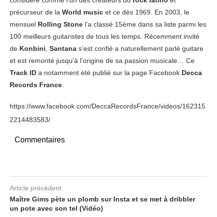
considéré comme l’un des créateurs du
rock latino
et
précurseur de la
World music
et ce dès 1969. En 2003, le
mensuel
Rolling Stone
l’a classé 15ème dans sa liste parmi les
100 meilleurs guitaristes de tous les temps. Récemment invité
de
Konbini
,
Santana
s’est confié a naturellement parlé guitare
et est remonté jusqu’à l’origine de sa passion musicale… Ce
Track ID
a notamment été publié sur la page Facebook
Decca
Records France
.
https://www.facebook.com/DeccaRecordsFrance/videos/162315
2214483583/
Commentaires
Article précédent
Maître Gims pète un plomb sur Insta et se met à dribbler
un pote avec son tel (Vidéo)