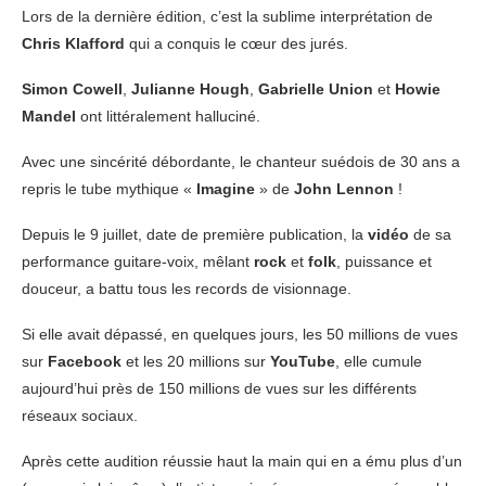
Lors de la dernière édition, c’est la sublime interprétation de
Chris Klafford
qui a conquis le cœur des jurés.
Simon Cowell
,
Julianne Hough
,
Gabrielle Union
et
Howie
Mandel
ont littéralement halluciné.
Avec une sincérité débordante, le chanteur suédois de 30 ans a
repris le tube mythique «
Imagine
» de
John Lennon
!
Depuis le 9 juillet, date de première publication, la
vidéo
de sa
performance guitare-voix, mêlant
rock
et
folk
, puissance et
douceur, a battu tous les records de visionnage.
Si elle avait dépassé, en quelques jours, les 50 millions de vues
sur
Facebook
et les 20 millions sur
YouTube
, elle cumule
aujourd’hui près de 150 millions de vues sur les différents
réseaux sociaux.
Après cette audition réussie haut la main qui en a ému plus d’un