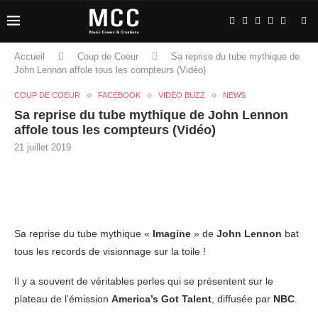
Accueil
Coup de Coeur
Sa reprise du tube mythique de
John Lennon affole tous les compteurs (Vidéo)
COUP DE COEUR
FACEBOOK
VIDÉO BUZZ
NEWS
Sa reprise du tube mythique de John Lennon
affole tous les compteurs (Vidéo)
21 juillet 2019
Sa reprise du tube mythique «
Imagine
» de
John Lennon
bat
tous les records de visionnage sur la toile !
Il y a souvent de véritables perles qui se présentent sur le
plateau de l’émission
America’s Got Talent
, diffusée par
NBC
.