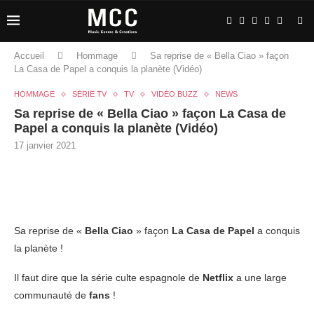
Accueil
Hommage
Sa reprise de « Bella Ciao » façon
La Casa de Papel a conquis la planète (Vidéo)
HOMMAGE
SÉRIE TV
TV
VIDÉO BUZZ
NEWS
Sa reprise de « Bella Ciao » façon La Casa de
Papel a conquis la planète (Vidéo)
17 janvier 2021
Sa reprise de «
Bella Ciao
» façon
La Casa de Papel
a conquis
la planète !
Il faut dire que la série culte espagnole de
Netflix
a une large
communauté de
fans
!