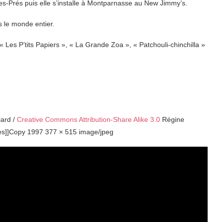
-Prés puis elle s’installe à Montparnasse au New Jimmy’s.
s le monde entier.
Les P’tits Papiers », « La Grande Zoa », « Patchouli-chinchilla »
iard /
Creative Commons Attribution-Share Alike 3.0
Régine
s]]Copy 1997 377 × 515 image/jpeg