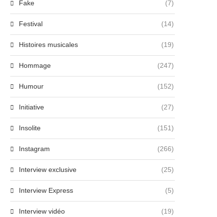
Fake
(7)
Festival
(14)
Histoires musicales
(19)
Hommage
(247)
Humour
(152)
Initiative
(27)
Insolite
(151)
Instagram
(266)
mma Mantet, étoile montante de
Raphaël Quenard choisi p
la pop, dévoile...
Laeticia Hallyday pour incarne
Interview exclusive
(25)
27 juin 2024
27 juin 2024
Interview Express
(5)
Interview vidéo
(19)