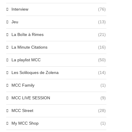
Interview
(76)
Jeu
(13)
La Boîte à Rimes
(21)
La Minute Citations
(16)
La playlist MCC
(50)
Les Soliloques de Zolena
(14)
MCC Family
(1)
MCC LIVE SESSION
(9)
MCC Street
(28)
My MCC Shop
(1)