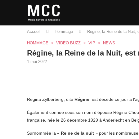
Accueil
Hommage
Régine, la Reine de la Nuit, 
HOMMAGE
VIDÉO BUZZ
VIP
NEWS
Régine, la Reine de la Nuit, est
1 mai 2022
Régina Zylberberg, dite
Régine
, est décédé ce jour à l’â
Également connue sous son nom d’épouse Régine Choukrou
française, née le 26 décembre 1929 à Anderlecht en Belg
Surnommée la «
Reine de la nuit
» pour les nombreuses 