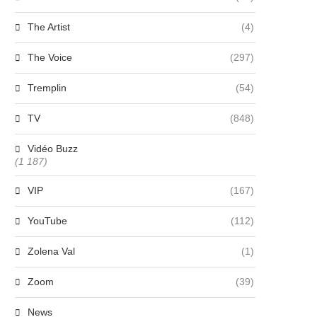
The Artist
(4)
The Voice
(297)
Tremplin
(54)
TV
(848)
Vidéo Buzz
(1 187)
VIP
(167)
YouTube
(112)
Zolena Val
(1)
Zoom
(39)
News