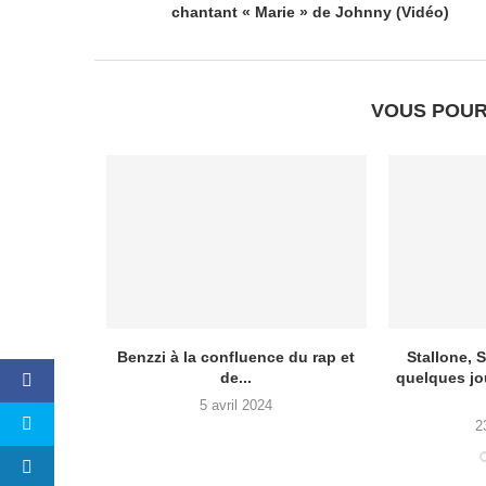
chantant « Marie » de Johnny (Vidéo)
VOUS POUR
iscarrosse
Benzzi à la confluence du rap et
Stallone,
 le...
de...
quelques jou
5 avril 2024
2