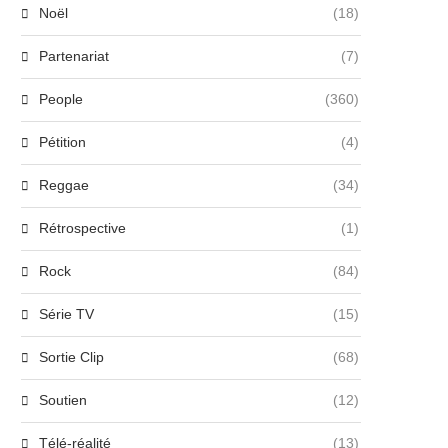
Noël
(18)
Partenariat
(7)
People
(360)
Pétition
(4)
Reggae
(34)
Rétrospective
(1)
Rock
(84)
Série TV
(15)
Sortie Clip
(68)
Soutien
(12)
Télé-réalité
(13)