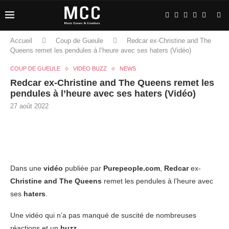
Accueil
Coup de Gueule
Redcar ex-Christine and The
Queens remet les pendules à l’heure avec ses haters (Vidéo)
COUP DE GUEULE
VIDÉO BUZZ
NEWS
Redcar ex-Christine and The Queens remet les
pendules à l’heure avec ses haters (Vidéo)
27 août 2022
Dans une
vidéo
publiée par
Purepeople.com
,
Redcar
ex-
Christine and The Queens
remet les pendules à l’heure avec
ses
haters
.
Une vidéo qui n’a pas manqué de suscité de nombreuses
réactions et un
buzz
.