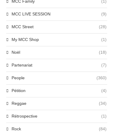
MCC Family
(1)
MCC LIVE SESSION
(9)
MCC Street
(28)
My MCC Shop
(1)
Noël
(18)
Partenariat
(7)
People
(360)
Pétition
(4)
Reggae
(34)
Rétrospective
(1)
Rock
(84)