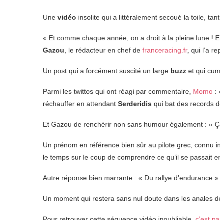
Une
vidéo
insolite qui a littéralement secoué la toile, tan
« Et comme chaque année, on a droit à la pleine lune ! Enf
Gazou
, le rédacteur en chef de
franceracing.fr
, qui l’a r
Un post qui a forcément suscité un large
buzz
et qui cum
Parmi les twittos qui ont réagi par commentaire,
Momo
: 
réchauffer en attendant
Serderidis
qui bat des records de 
Et Gazou de renchérir non sans humour également : « Ça s
Un prénom en référence bien sûr au pilote grec, connu i
le temps sur le coup de comprendre ce qu’il se passait e
Autre réponse bien marrante : « Du rallye d’endurance »
Un moment qui restera sans nul doute dans les anales de
Pour retrouver cette séquence vidéo inoubliable,
c’est par