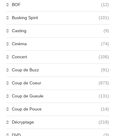
BOF
(12)
Busking Spirit
(101)
Casting
(9)
Cinéma
(74)
Concert
(106)
Coup de Buzz
(91)
Coup de Coeur
(873)
Coup de Gueule
(131)
Coup de Pouce
(14)
Décryptage
(218)
DVD
(3)