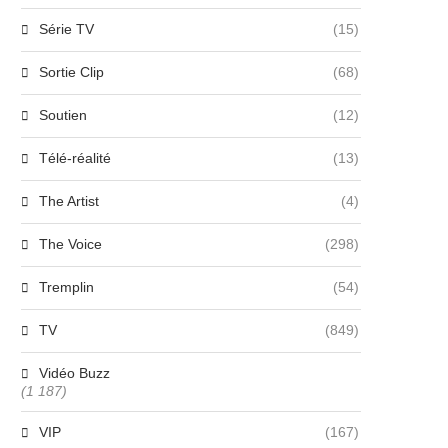
Série TV
(15)
Sortie Clip
(68)
Soutien
(12)
Télé-réalité
(13)
The Artist
(4)
The Voice
(298)
Tremplin
(54)
TV
(849)
Vidéo Buzz
(1 187)
VIP
(167)