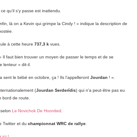
t ce qu’il s’y passe est inattendu.
in, là on a Kevin qui grimpe la Cindy ! » indique la description de
epostée.
ule à cette heure
737,3 k
vues.
« Il faut bien trouver un moyen de passer le temps et de se
lenteur » dit-il.
ent le bébé en octobre, ça ! Ils l’appelleront
Jourdan
! ».
nternationalement (
Jourdan Serderídis
) qui n’a peut-être pas eu
n bord de route.
 selon
Le Novichok De Hoonited
.
 Twitter et du
championnat WRC de rallye
.
 ici !