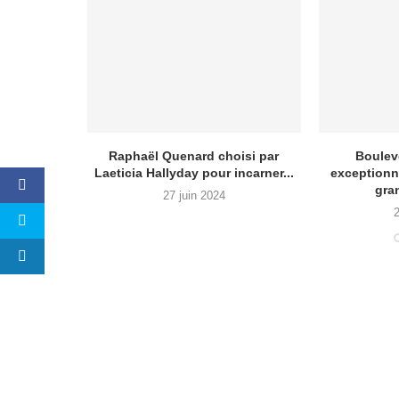
ontante de
Raphaël Quenard choisi par
Bouleve
...
Laeticia Hallyday pour incarner...
exceptionn
gra
27 juin 2024