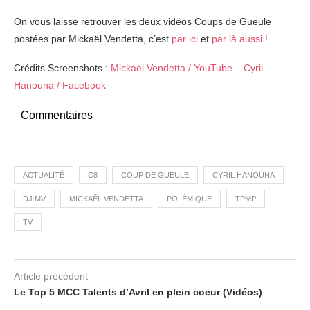
On vous laisse retrouver les deux vidéos Coups de Gueule
postées par Mickaël Vendetta, c’est
par ici
et
par là aussi !
Crédits Screenshots :
Mickaël Vendetta / YouTube
–
Cyril
Hanouna / Facebook
Commentaires
ACTUALITÉ
C8
COUP DE GUEULE
CYRIL HANOUNA
DJ MV
MICKAËL VENDETTA
POLÉMIQUE
TPMP
TV
Article précédent
Le Top 5 MCC Talents d’Avril en plein coeur (Vidéos)