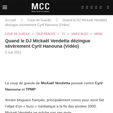
Accueil
Coup de Gueule
Quand le DJ Mickaël Vendetta
dézingue sévèrement Cyril Hanouna (Vidéo)
COUP DE GUEULE
TÉLÉ-RÉALITÉ
TV
VIDÉO BUZZ
NEWS
Quand le DJ Mickaël Vendetta dézingue
sévèrement Cyril Hanouna (Vidéo)
5 mai 2021
Le coup de gueule de
Mickaël Vendetta
poussé contre
Cyril
Hanouna
et
TPMP
.
Ancien blogueur français, principalement connu pour avoir fait
l’objet d’un « buzz » médiatique à la fin des années 2000,
Mickaël Vendetta ne mâche pas ses mots.