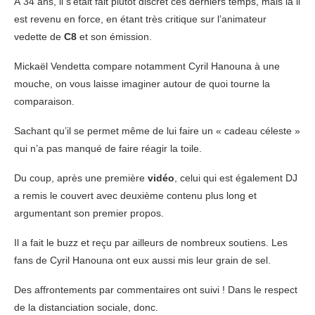
À 34 ans, il s’était fait plutôt discret ces derniers temps, mais là il
est revenu en force, en étant très critique sur l’animateur
vedette de
C8
et son émission.
Mickaël Vendetta compare notamment Cyril Hanouna à une
mouche, on vous laisse imaginer autour de quoi tourne la
comparaison.
Sachant qu’il se permet même de lui faire un « cadeau céleste »
qui n’a pas manqué de faire réagir la toile.
Du coup, après une première
vidéo
, celui qui est également DJ
a remis le couvert avec deuxième contenu plus long et
argumentant son premier propos.
Il a fait le buzz et reçu par ailleurs de nombreux soutiens. Les
fans de Cyril Hanouna ont eux aussi mis leur grain de sel.
Des affrontements par commentaires ont suivi ! Dans le respect
de la distanciation sociale, donc.