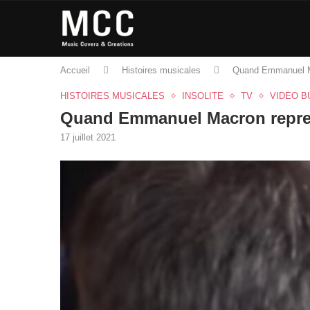
Accueil
Histoires musicales
Quand Emmanuel Ma
HISTOIRES MUSICALES
INSOLITE
TV
VIDÉO B
Quand Emmanuel Macron repren
17 juillet 2021