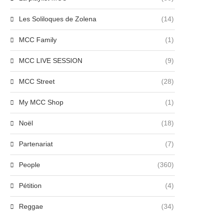
Les Soliloques de Zolena
(14)
MCC Family
(1)
MCC LIVE SESSION
(9)
MCC Street
(28)
My MCC Shop
(1)
Noël
(18)
Partenariat
(7)
People
(360)
Pétition
(4)
Reggae
(34)