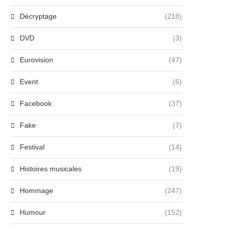
Décryptage
(218)
DVD
(3)
Eurovision
(47)
Event
(6)
Facebook
(37)
Fake
(7)
Festival
(14)
Histoires musicales
(19)
Hommage
(247)
Michèle Domi, référence de
Emma Mantet, étoile montant
’accompagnement artistique en
la pop, dévoile...
Humour
(152)
France...
27 juin 2024