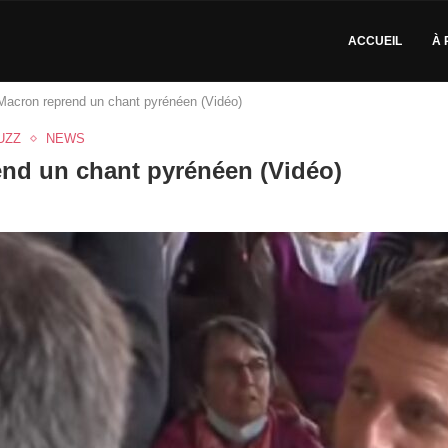
ACCUEIL
À 
cron reprend un chant pyrénéen (Vidéo)
UZZ
NEWS
d un chant pyrénéen (Vidéo)