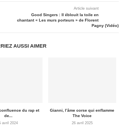
Article suivant
Good Singers : Il éblouit la toile en
chantant « Les murs porteurs » de Florent
Pagny (Vidéo)
RIEZ AUSSI AIMER
 confluence du rap et
Gianni, l’âme corse qui enflamme
de...
The Voice
l
5 avril 2024
26 avril 2025