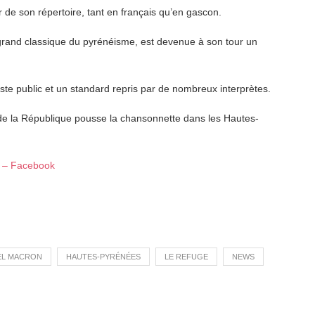
e son répertoire, tant en français qu’en gascon.
 grand classique du pyrénéisme, est devenue à son tour un
aste public et un standard repris par de nombreux interprètes.
 de la République pousse la chansonnette dans les Hautes-
 – Facebook
L MACRON
HAUTES-PYRÉNÉES
LE REFUGE
NEWS