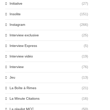
27 juin 2024
Initiative
(27)
Insolite
(151)
Instagram
(266)
Interview exclusive
(25)
Interview Express
(5)
Interview vidéo
(19)
Interview
(76)
Jeu
(13)
La Boîte à Rimes
(21)
La Minute Citations
(16)
La playlist MCC
(50)