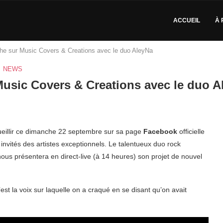
ACCUEIL
À 
che sur Music Covers & Creations avec le duo AleyNa
NEWS
Music Covers & Creations avec le duo A
ueillir ce dimanche 22 septembre sur sa page
Facebook
officielle
invités des artistes exceptionnels. Le talentueux duo rock
ous présentera en direct-live (à 14 heures) son projet de nouvel
c’est la voix sur laquelle on a craqué en se disant qu’on avait