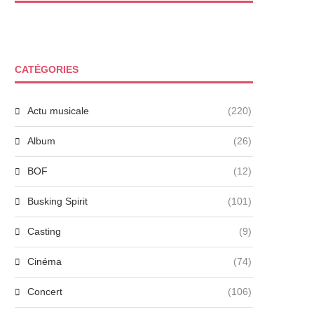
CATÉGORIES
Actu musicale
(220)
Album
(26)
BOF
(12)
Busking Spirit
(101)
Casting
(9)
Cinéma
(74)
Concert
(106)