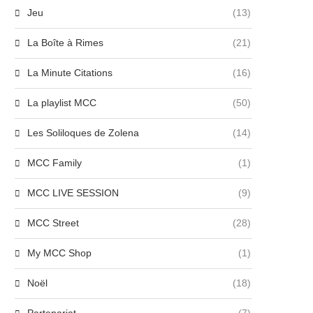
Jeu
(13)
La Boîte à Rimes
(21)
La Minute Citations
(16)
La playlist MCC
(50)
Les Soliloques de Zolena
(14)
MCC Family
(1)
MCC LIVE SESSION
(9)
MCC Street
(28)
My MCC Shop
(1)
Noël
(18)