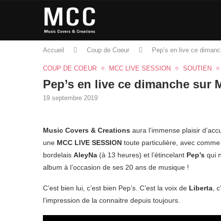
Accueil
Coup de Coeur
Pep’s en live ce diman
COUP DE COEUR
MCC LIVE SESSION
SOUTIEN
Pep’s en live ce dimanche sur 
19 septembre 2019
Music Covers & Creations
aura l’immense plaisir d’acc
une
MCC LIVE SESSION
toute particulière, avec comme 
bordelais
AleyNa
(à 13 heures) et l’étincelant
Pep’s
qui n
album à l’occasion de ses 20 ans de musique !
C’est bien lui, c’est bien Pep’s. C’est la voix de
Liberta
, 
l’impression de la connaitre depuis toujours.