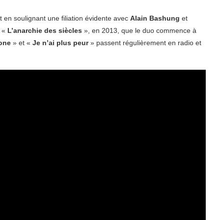
 en soulignant une filiation évidente avec
Alain Bashung
et
 «
L’anarchie des siècles
», en 2013, que le duo commence à
one
» et «
Je n’ai plus peur
» passent régulièrement en radio et