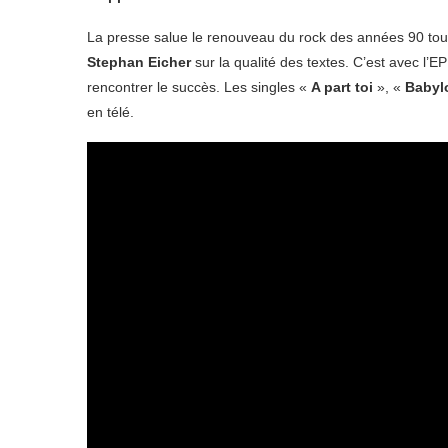
La presse salue le renouveau du rock des années 90 tout
Stephan Eicher
sur la qualité des textes. C’est avec l’EP
rencontrer le succès. Les singles «
A part toi
», «
Babyl
en télé.