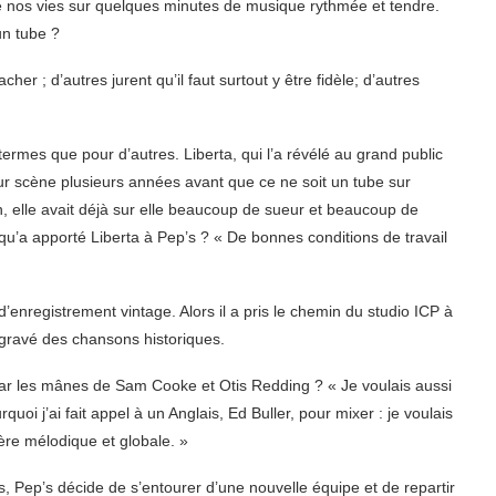
el de nos vies sur quelques minutes de musique rythmée et tendre.
un tube ?
cher ; d’autres jurent qu’il faut surtout y être fidèle; d’autres
rmes que pour d’autres. Liberta, qui l’a révélé au grand public
 sur scène plusieurs années avant que ce ne soit un tube sur
on, elle avait déjà sur elle beaucoup de sueur et beaucoup de
qu’a apporté Liberta à Pep’s ? « De bonnes conditions de travail
d’enregistrement vintage. Alors il a pris le chemin du studio ICP à
gravé des chansons historiques.
ar les mânes de Sam Cooke et Otis Redding ? « Je voulais aussi
uoi j’ai fait appel à un Anglais, Ed Buller, pour mixer : je voulais
ère mélodique et globale. »
 Pep’s décide de s’entourer d’une nouvelle équipe et de repartir