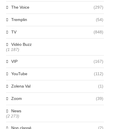
The Voice
(297)
Tremplin
(54)
TV
(848)
Vidéo Buzz
(1 187)
VIP
(167)
YouTube
(112)
Zolena Val
(1)
Zoom
(39)
News
mma Mantet, étoile montante de
Raphaël Quenard choisi p
(2 273)
la pop, dévoile...
Laeticia Hallyday pour incarne
27 juin 2024
27 juin 2024
Non classé
(2)