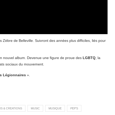
 Zèbre de Belleville. Suivront des années plus difficiles, liés pour
 un nouvel album. Devenue une figure de proue des
LGBTQ
, la
bats sociaux du mouvement.
s Légionnaires
».
S & CREATIONS
MUSIC
MUSIQUE
PEP'S