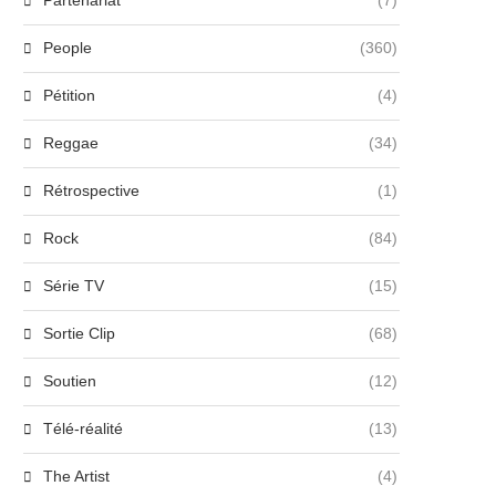
Partenariat
(7)
People
(360)
Pétition
(4)
Reggae
(34)
Rétrospective
(1)
Rock
(84)
Série TV
(15)
Sortie Clip
(68)
Soutien
(12)
Télé-réalité
(13)
The Artist
(4)