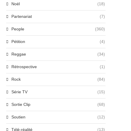
Noël
(18)
Partenariat
(7)
People
(360)
Pétition
(4)
Reggae
(34)
Rétrospective
(1)
Rock
(84)
Série TV
(15)
Sortie Clip
(68)
Soutien
(12)
Télé-réalité
(13)