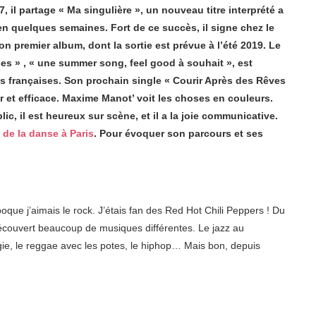
, il partage « Ma singulière », un nouveau titre interprété a
 en quelques semaines. Fort de ce succès, il signe chez le
on premier album, dont la sortie est prévue à l’été 2019. Le
sses » , « une summer song, feel good à souhait », est
es françaises. Son prochain single « Courir Après des Rêves
ur et efficace. Maxime Manot’ voit les choses en couleurs.
ic, il est heureux sur scène, et il a la joie communicative.
 de la danse à Paris
. Pour évoquer son parcours et ses
…
que j’aimais le rock. J’étais fan des Red Hot Chili Peppers ! Du
découvert beaucoup de musiques différentes. Le jazz au
gie, le reggae avec les potes, le hiphop… Mais bon, depuis