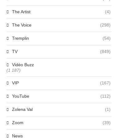
The Artist
(4)
The Voice
(298)
Tremplin
(54)
TV
(849)
Vidéo Buzz
(1 187)
VIP
(167)
YouTube
(112)
Zolena Val
(1)
Zoom
(39)
Michèle Domi, référence de
Emma Mantet, étoile montant
News