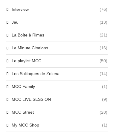
Interview
(76)
Jeu
(13)
La Boîte à Rimes
(21)
La Minute Citations
(16)
La playlist MCC
(50)
Les Soliloques de Zolena
(14)
MCC Family
(1)
MCC LIVE SESSION
(9)
MCC Street
(28)
My MCC Shop
(1)