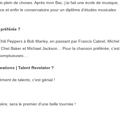
is plein de choses. Après mon Bac, j’ai fait une école de musique,
ence et enfin le conservatoire pour un diplôme d’études musicales
 préférée ?
Chili Peppers à Bob Marley, en passant par Francis Cabrel, Michel
 Chet Baker et Michael Jackson… Pour la chanson préférée, c’est
de somptueuses….
ations | Talent Revelator ?
ent de talents, c’est génial !
père, sera le premier d’une belle tournée !