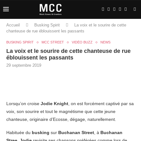
Accueil
Busking Spirit
La voix et le sourire de cette
chanteuse de rue éblouissent les passants
BUSKING SPIRIT
MCC STREET
VIDÉO BUZZ
NEWS
La voix et le sourire de cette chanteuse de rue
éblouissent les passants
29 septembre 2019
Lorsqu’on croise
Jodie Knight
, on est forcément captivé par sa
voix, son sourire et tout le magnétisme que cette jeune
chanteuse, originaire d’Ecosse, dégage, naturellement.
Habituée du
busking
sur
Buchanan Street
, à
Buchanan
Stree
,
Jodie
revisite ses chansons préférées comme lors de