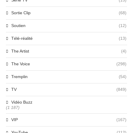
Série TV
(15)
Sortie Clip
(68)
Soutien
(12)
Télé-réalité
(13)
The Artist
(4)
The Voice
(298)
Tremplin
(54)
TV
(849)
Vidéo Buzz
(1 187)
VIP
(167)
YouTube
(112)