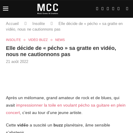
Accueil
Insolite
Elle décide de « pécho » sa gratte en
vidéo, nous ne cautionnons pas
INSOLITE
VIDÉO BUZZ
NEWS
Elle décide de « pécho » sa gratte en vidéo,
nous ne cautionnons pas
21 août 2022
Après un mélomane, grand amateur de rock et de blues, qui
avait
impressionner la toile en voulant pécho sa guitare en plein
concert
, c’est au tour d’une jeune artiste.
Cette
vidéo
a suscité un
buzz
planétaire, âme sensible
s’abstenir.