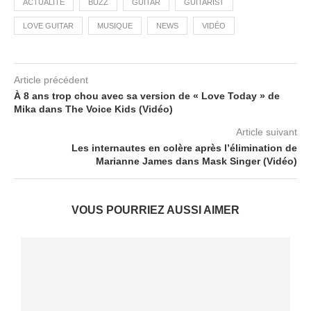
ACTUALITÉ
BUZZ
GUITAR
GUITARIST
LOVE GUITAR
MUSIQUE
NEWS
VIDÉO
Article précédent
À 8 ans trop chou avec sa version de « Love Today » de
Mika dans The Voice Kids (Vidéo)
Article suivant
Les internautes en colère après l’élimination de
Marianne James dans Mask Singer (Vidéo)
VOUS POURRIEZ AUSSI AIMER