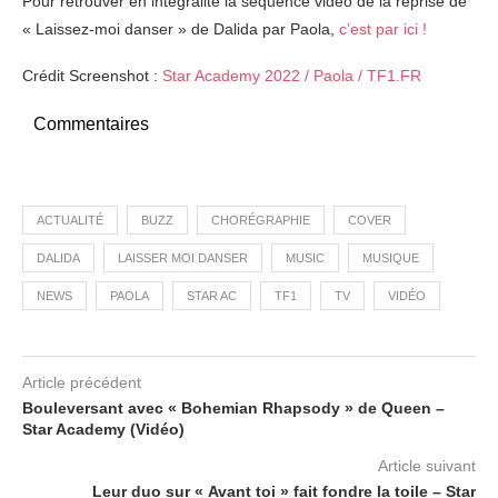
Pour retrouver en intégralité la séquence vidéo de la reprise de
« Laissez-moi danser » de Dalida par Paola,
c’est par ici !
Crédit Screenshot :
Star Academy 2022 / Paola / TF1.FR
Commentaires
ACTUALITÉ
BUZZ
CHORÉGRAPHIE
COVER
DALIDA
LAISSER MOI DANSER
MUSIC
MUSIQUE
NEWS
PAOLA
STAR AC
TF1
TV
VIDÉO
Article précédent
Bouleversant avec « Bohemian Rhapsody » de Queen –
Star Academy (Vidéo)
Article suivant
Leur duo sur « Avant toi » fait fondre la toile – Star