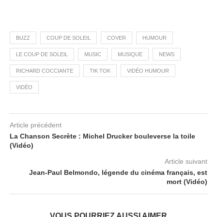
BUZZ
COUP DE SOLEIL
COVER
HUMOUR
LE COUP DE SOLEIL
MUSIC
MUSIQUE
NEWS
RICHARD COCCIANTE
TIK TOK
VIDÉO HUMOUR
VIDÉO
Article précédent
La Chanson Secrète : Michel Drucker bouleverse la toile
(Vidéo)
Article suivant
Jean-Paul Belmondo, légende du cinéma français, est
mort (Vidéo)
VOUS POURRIEZ AUSSI AIMER