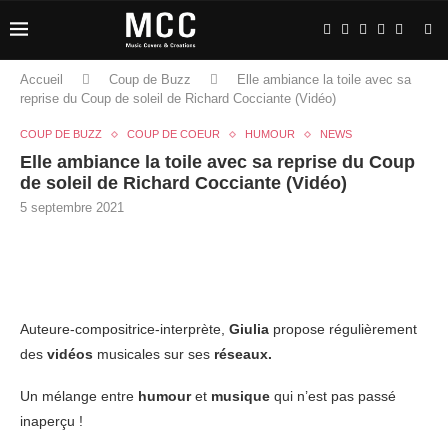
Accueil
Coup de Buzz
Elle ambiance la toile avec sa
reprise du Coup de soleil de Richard Cocciante (Vidéo)
COUP DE BUZZ
COUP DE COEUR
HUMOUR
NEWS
Elle ambiance la toile avec sa reprise du Coup
de soleil de Richard Cocciante (Vidéo)
5 septembre 2021
Auteure-compositrice-interprète,
Giulia
propose régulièrement
des
vidéos
musicales sur ses
réseaux.
Un mélange entre
humour
et
musique
qui n’est pas passé
inaperçu !