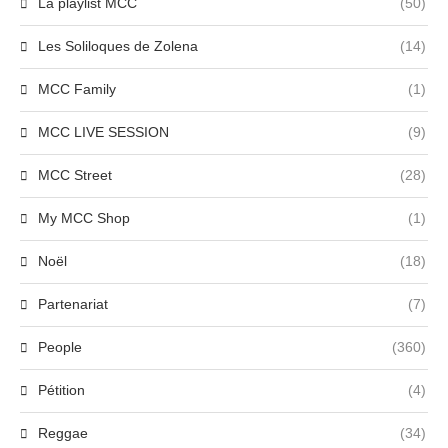
La playlist MCC
(50)
Les Soliloques de Zolena
(14)
MCC Family
(1)
MCC LIVE SESSION
(9)
MCC Street
(28)
My MCC Shop
(1)
Noël
(18)
Partenariat
(7)
People
(360)
Pétition
(4)
Reggae
(34)