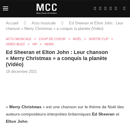
Accueil
Actu musicale
Ed Sheeran et Elton John : Leur
chanson « Merry Christmas » a conquis la planète (Vidéo)
ACTU MUSICALE
COUP DE COEUR
NOËL
SORTIE CLIP
VIDÉO BUZZ
VIP
NEWS
Ed Sheeran et Elton John : Leur chanson
« Merry Christmas » a conquis la planète
(Vidéo)
18 décembre 2021
«
Merry Christmas
» est une chanson sur le thème de Noël des
auteurs-compositeurs-interprètes britanniques
Ed Sheeran
et
Elton John
.