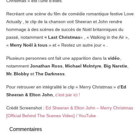
Christmas » est l’une d’elles.
Recréant une scène du film de comédie romantique festive Love
Actually , le clip de la chanson voit Sheeran et John rendre
hommage à des scènes de succès de Noël britanniques du
passé, notamment
« Last Christmas
« , « Walking in the Air »,
«
Merry Noël à tous
» et « Restez un autre jour « .
Plusieurs personnes ont fait une apparition dans la
vidéo
,
notamment
Jonathan Ross
,
Michael McIntyre
,
Big Narstie
,
Mr. Blobby
et
The Darkness
.
Pour retrouver en intégralité le clip « Merry Christmas » d’
Ed
Sheeran & Elton John
,
c’est par ici !
Crédit Screenshot :
Ed Sheeran & Elton John – Merry Christmas
[Official Behind The Scenes Video] / YouTube
Commentaires