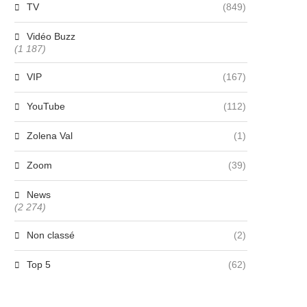
TV
(849)
Vidéo Buzz
(1 187)
VIP
(167)
YouTube
(112)
Zolena Val
(1)
Zoom
(39)
News
(2 274)
Non classé
(2)
Top 5
(62)