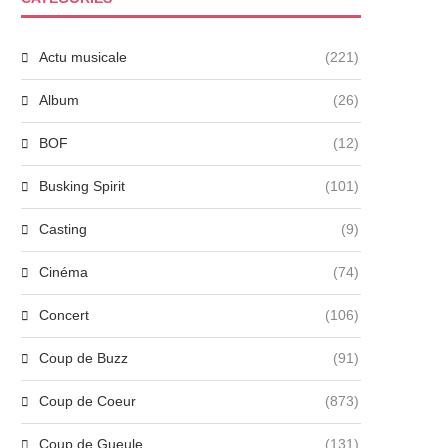
Actu musicale
(221)
Album
(26)
BOF
(12)
Busking Spirit
(101)
Casting
(9)
Cinéma
(74)
Concert
(106)
Coup de Buzz
(91)
Coup de Coeur
(873)
Coup de Gueule
(131)