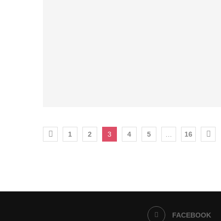
1
2
3
4
5
…
16
FACEBOOK