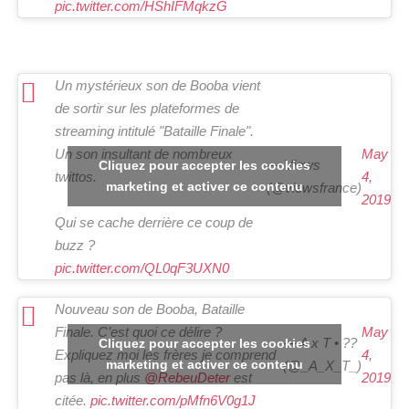
pic.twitter.com/HShIFMqkzG
Un mystérieux son de Booba vient
de sortir sur les plateformes de
streaming intitulé "Bataille Finale".
Un son insultant de nombreux
May
— Views
Cliquez pour accepter les cookies
twittos.
4,
marketing et activer ce contenu
(@viewsfrance)
2019
Qui se cache derrière ce coup de
buzz ?
pic.twitter.com/QL0qF3UXN0
Nouveau son de Booba, Bataille
Finale. C’est quoi ce délire ?
May
— A x T • ??
Cliquez pour accepter les cookies
Expliquez moi les frères je comprend
4,
marketing et activer ce contenu
(@_A_X_T_)
pas là, en plus
@RebeuDeter
est
2019
citée.
pic.twitter.com/pMfn6V0g1J