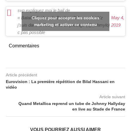
svp expliquez moi le bail de
« Bataille finale » de Booba la?!!!
— Nab'z
May 4,
Cliquez pour accepter les cookies
marketing et activer ce contenu
j’suis dans le flou y’a eu un piratage
(@_ohmylo)
2019
c pas possible
Commentaires
Article précédent
Eurovision : La première répétition de Bilal Hassani en
vidéo
Article suivant
Quand Metallica reprend un tube de Johnny Hallyday
en live au Stade de France
VOUS POURRIEZ AUSSI AIMER