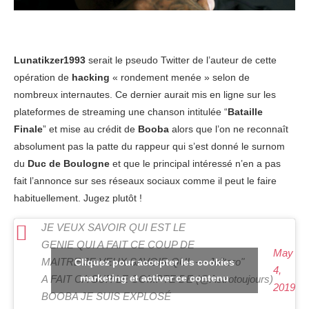
Lunatikzer1993
serait le pseudo Twitter de l’auteur de cette
opération de
hacking
« rondement menée » selon de
nombreux internautes. Ce dernier aurait mis en ligne sur les
plateformes de streaming une chanson intitulée “
Bataille
Finale
” et mise au crédit de
Booba
alors que l’on ne reconnaît
absolument pas la patte du rappeur qui s’est donné le surnom
du
Duc de Boulogne
et que le principal intéressé n’en a pas
fait l’annonce sur ses réseaux sociaux comme il peut le faire
habituellement. Jugez plutôt !
JE VEUX SAVOIR QUI EST LE
GENIE QUI A FAIT CE COUP DE
May
MAITRE JE VEUX SAVOIR QUI
— Jo"taro"
Cliquez pour accepter les cookies
4,
marketing et activer ce contenu
A FAIT CA SUR LE COMPTE DE
(@Astrotoujours)
2019
BOOBA JE SUIS EXPLOSÉ