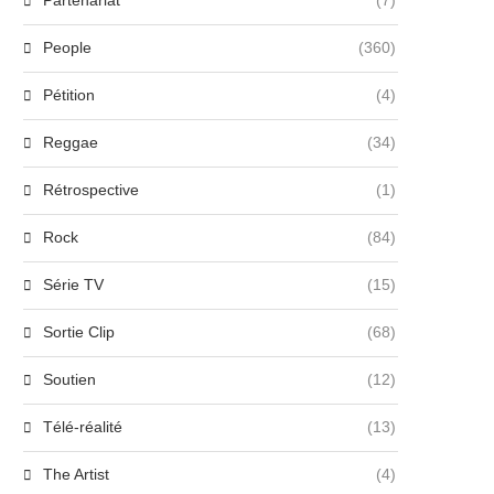
Partenariat
(7)
People
(360)
Pétition
(4)
Reggae
(34)
Rétrospective
(1)
Rock
(84)
Série TV
(15)
Sortie Clip
(68)
Soutien
(12)
Télé-réalité
(13)
The Artist
(4)