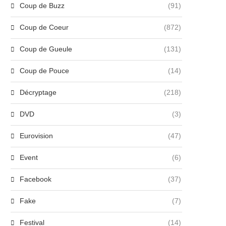
Coup de Buzz
(91)
Yannick Noah, blessure et
Eurovision 2024 : la Suis
Coup de Coeur
(872)
annulation de tournée après...
triomphe, la France...
19 mai 2024
12 mai 2024
Coup de Gueule
(131)
Coup de Pouce
(14)
Décryptage
(218)
DVD
(3)
Eurovision
(47)
Event
(6)
Facebook
(37)
Fake
(7)
Festival
(14)