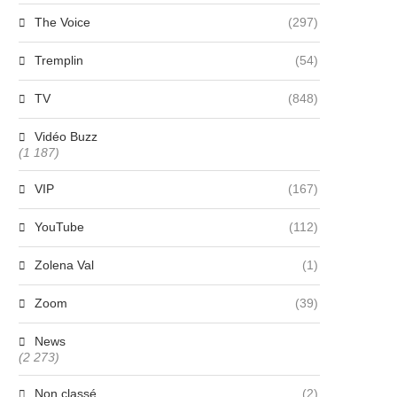
The Voice
(297)
Tremplin
(54)
TV
(848)
Vidéo Buzz
(1 187)
VIP
(167)
YouTube
(112)
Zolena Val
(1)
Zoom
(39)
News
(2 273)
Non classé
(2)