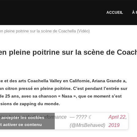
ACCUEIL
À 
en pleine poitrine sur la scène de Coachella (Vidéo)
en pleine poitrine sur la scène de Coach
e et des arts Coachella Valley en Californie, Ariana Grande a,
 citron pressé en pleine poitrine. C’est pendant l’entrée sur
, de 25 ans, avec sa chanson « Nasa », que ce moment s’est
issions de zapping du monde.
ing her coachella performance
— ???? ☾
April 22,
 accepter les cookies
t activer ce contenu
(@MrsBehaved)
2019