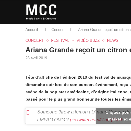
Accueil
Concert
Ariana Grande reçoit un citron 
CONCERT
FESTIVAL
VIDÉO BUZZ
NEWS
Ariana Grande reçoit un citron 
23 avril 2019
Tête d’affiche de l’édition 2019 du festival de musiqu
dimanche soir lors de son concert-événement, reçu un
scène de la pop star américaine, d’origine italienne
passé pour le plus grand bonheur de toutes les ém
Someone threw a lemon at Ariana Grande dur
Cliquez pour
marketing e
LMFAO OMG ?
pic.twitter.com/lTnqqQjmFj