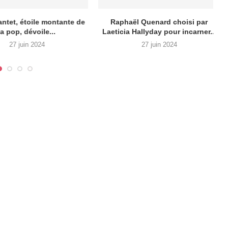
ersant, bluffant,
The Voice : Alphonse (17 ans) en
el… Alphonse est le
finale,...
nd gagnant...
19 mai 2024
26 mai 2024