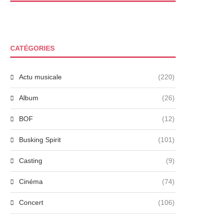
CATÉGORIES
Actu musicale
(220)
Album
(26)
BOF
(12)
Busking Spirit
(101)
Casting
(9)
Cinéma
(74)
Concert
(106)