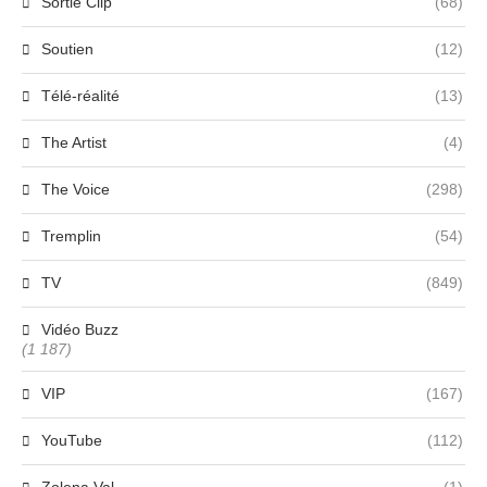
Sortie Clip
(68)
Soutien
(12)
Télé-réalité
(13)
The Artist
(4)
The Voice
(298)
Tremplin
(54)
TV
(849)
Vidéo Buzz
(1 187)
VIP
(167)
YouTube
(112)
Zolena Val
(1)