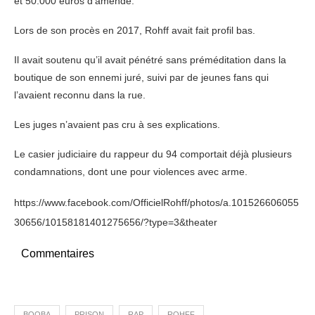
et 50.000 euros d’amende.
Lors de son procès en 2017, Rohff avait fait profil bas.
Il avait soutenu qu’il avait pénétré sans préméditation dans la
boutique de son ennemi juré, suivi par de jeunes fans qui
l’avaient reconnu dans la rue.
Les juges n’avaient pas cru à ses explications.
Le casier judiciaire du rappeur du 94 comportait déjà plusieurs
condamnations, dont une pour violences avec arme.
https://www.facebook.com/OfficielRohff/photos/a.101526606055
30656/10158181401275656/?type=3&theater
Commentaires
BOOBA
PRISON
RAP
ROHFF