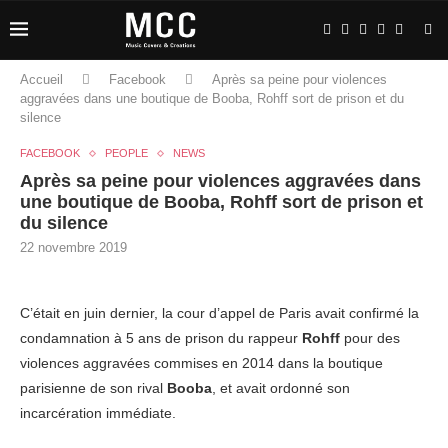
Accueil
Facebook
Après sa peine pour violences
aggravées dans une boutique de Booba, Rohff sort de prison et du
silence
FACEBOOK
PEOPLE
NEWS
Après sa peine pour violences aggravées dans
une boutique de Booba, Rohff sort de prison et
du silence
22 novembre 2019
C’était en juin dernier, la cour d’appel de Paris avait confirmé la
condamnation à 5 ans de prison du rappeur
Rohff
pour des
violences aggravées commises en 2014 dans la boutique
parisienne de son rival
Booba
, et avait ordonné son
incarcération immédiate.