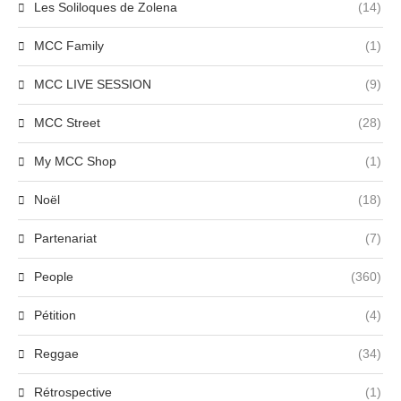
Les Soliloques de Zolena
(14)
MCC Family
(1)
MCC LIVE SESSION
(9)
MCC Street
(28)
My MCC Shop
(1)
Noël
(18)
Partenariat
(7)
People
(360)
Pétition
(4)
Reggae
(34)
Rétrospective
(1)