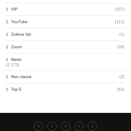
VIP
(167)
YouTube
(112)
Zolena Val
(1)
Zoom
(39)
News
(2 273)
Non classé
(2)
Top 5
(62)