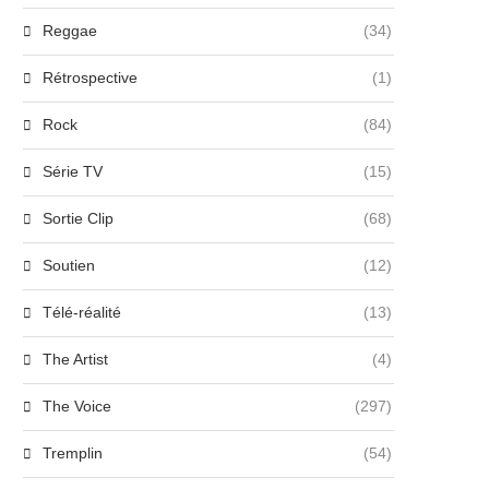
Reggae
(34)
Rétrospective
(1)
Rock
(84)
Série TV
(15)
Sortie Clip
(68)
Soutien
(12)
Télé-réalité
(13)
The Artist
(4)
The Voice
(297)
Tremplin
(54)