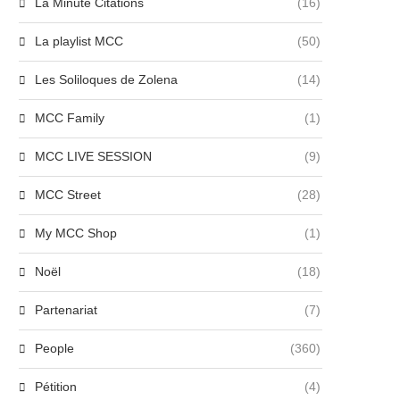
La Minute Citations
(16)
La playlist MCC
(50)
Les Soliloques de Zolena
(14)
MCC Family
(1)
MCC LIVE SESSION
(9)
MCC Street
(28)
My MCC Shop
(1)
Noël
(18)
Partenariat
(7)
People
(360)
Pétition
(4)