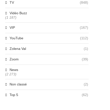
TV
(848)
Vidéo Buzz
(1 187)
VIP
(167)
YouTube
(112)
Zolena Val
(1)
Zoom
(39)
News
(2 273)
Non classé
(2)
Top 5
(62)