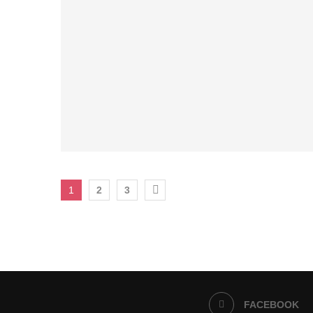
1
2
3
FACEBOOK