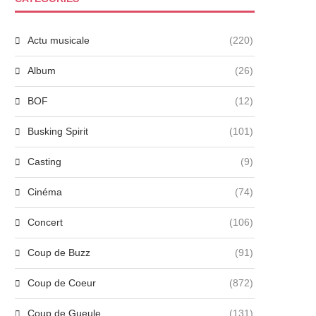
Actu musicale
(220)
Album
(26)
BOF
(12)
Busking Spirit
(101)
Casting
(9)
Cinéma
(74)
Concert
(106)
Coup de Buzz
(91)
Coup de Coeur
(872)
Coup de Gueule
(131)