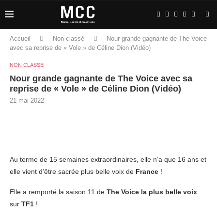
Accueil
Non classé
Nour grande gagnante de The Voice
avec sa reprise de « Vole » de Céline Dion (Vidéo)
NON CLASSÉ
Nour grande gagnante de The Voice avec sa
reprise de « Vole » de Céline Dion (Vidéo)
21 mai 2022
Au terme de 15 semaines extraordinaires, elle n’a que 16 ans et
elle vient d’être sacrée plus belle voix de
France
!
Elle a remporté la saison 11 de
The Voice la plus belle voix
sur
TF1
!