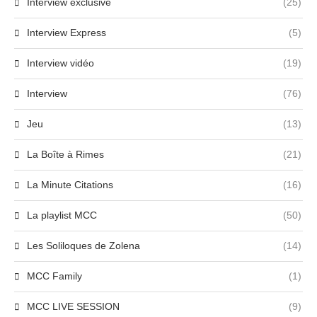
Interview exclusive
(25)
Interview Express
(5)
Interview vidéo
(19)
Interview
(76)
Jeu
(13)
La Boîte à Rimes
(21)
La Minute Citations
(16)
La playlist MCC
(50)
Les Soliloques de Zolena
(14)
MCC Family
(1)
MCC LIVE SESSION
(9)