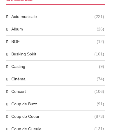
Actu musicale
(221)
Album
(26)
BOF
(12)
Busking Spirit
(101)
Casting
(9)
Cinéma
(74)
Concert
(106)
Coup de Buzz
(91)
Coup de Coeur
(873)
Coup de Gueule
(131)