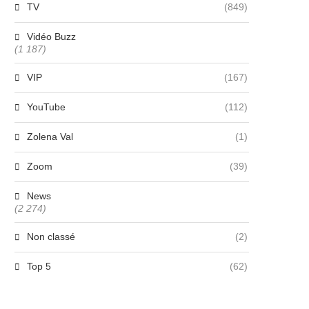
TV
(849)
Vidéo Buzz
(1 187)
VIP
(167)
YouTube
(112)
Zolena Val
(1)
Zoom
(39)
News
(2 274)
Non classé
(2)
Top 5
(62)