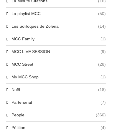
La Minute Citations
(16)
La playlist MCC
(50)
Les Soliloques de Zolena
(14)
MCC Family
(1)
MCC LIVE SESSION
(9)
MCC Street
(28)
My MCC Shop
(1)
Noël
(18)
Partenariat
(7)
People
(360)
Pétition
(4)