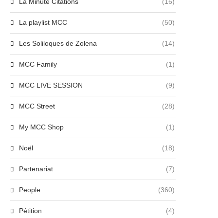
La Minute Citations
(16)
La playlist MCC
(50)
Les Soliloques de Zolena
(14)
MCC Family
(1)
MCC LIVE SESSION
(9)
MCC Street
(28)
My MCC Shop
(1)
Noël
(18)
Partenariat
(7)
People
(360)
Pétition
(4)