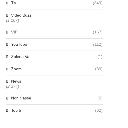
TV
(849)
Vidéo Buzz
(1 187)
VIP
(167)
YouTube
(112)
Zolena Val
(1)
Zoom
(39)
News
(2 274)
Non classé
(2)
Top 5
(62)