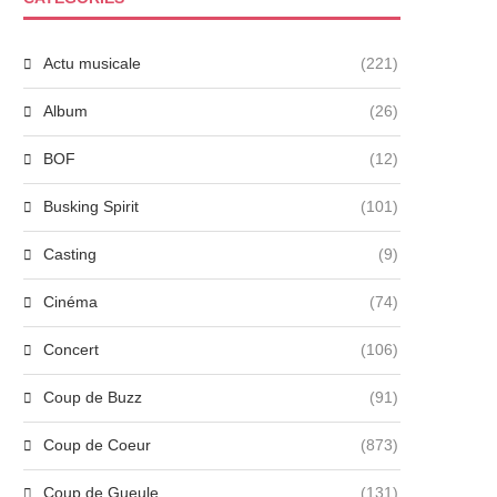
Actu musicale
(221)
Album
(26)
BOF
(12)
Busking Spirit
(101)
Casting
(9)
Cinéma
(74)
Concert
(106)
Coup de Buzz
(91)
Coup de Coeur
(873)
Coup de Gueule
(131)