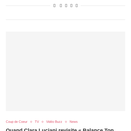
Coup de Coeur
TV
Vidéo Buzz
News
Quand Clara Luciani revisite « Balance Ton