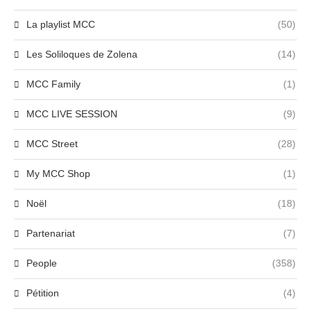
La playlist MCC
(50)
Les Soliloques de Zolena
(14)
MCC Family
(1)
MCC LIVE SESSION
(9)
MCC Street
(28)
My MCC Shop
(1)
Noël
(18)
Partenariat
(7)
People
(358)
Pétition
(4)