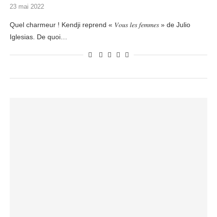
23 mai 2022
Quel charmeur ! Kendji reprend « 𝑉𝑜𝑢𝑠 𝑙𝑒𝑠 𝑓𝑒𝑚𝑚𝑒𝑠 » de Julio
Iglesias. De quoi…