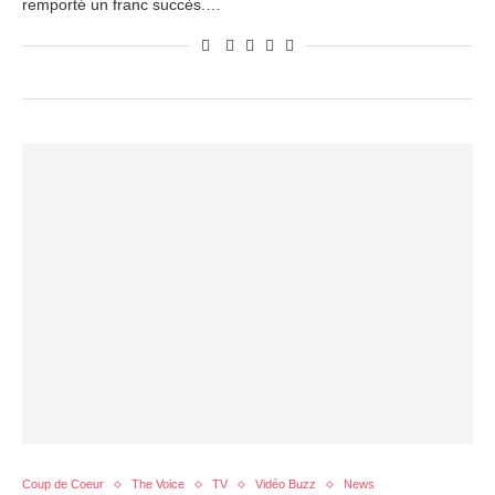
remporté un franc succès.…
Coup de Coeur
The Voice
TV
Vidéo Buzz
News