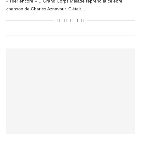
« Hier encore »… Grand Corps Malade reprend la célèbre
chanson de Charles Aznavour. C’était…