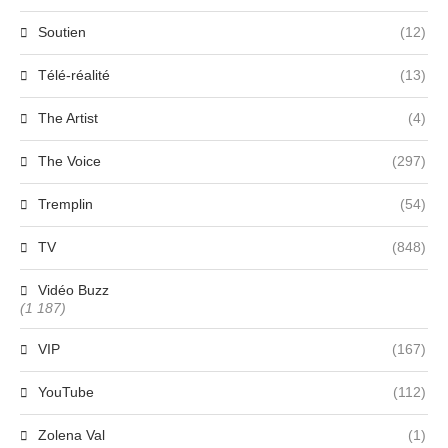
Soutien
(12)
Télé-réalité
(13)
The Artist
(4)
The Voice
(297)
Tremplin
(54)
TV
(848)
Vidéo Buzz
(1 187)
VIP
(167)
YouTube
(112)
Zolena Val
(1)