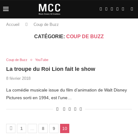
Accueil
Coup de Buzz
CATÉGORIE:
COUP DE BUZZ
Coup de Buzz
YouTube
La troupe du Roi Lion fait le show
8 février 2018
La comédie musicale issue du film d’animation de Walt Disney
Pictures sorti en 1994, est l’une…
1
…
8
9
10