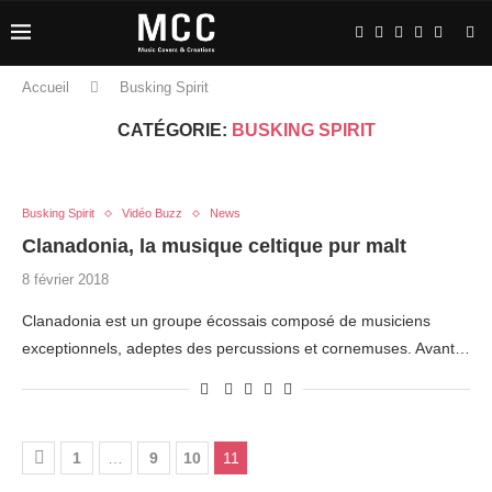
Accueil
Busking Spirit
CATÉGORIE:
BUSKING SPIRIT
Busking Spirit
Vidéo Buzz
News
Clanadonia, la musique celtique pur malt
8 février 2018
Clanadonia est un groupe écossais composé de musiciens
exceptionnels, adeptes des percussions et cornemuses. Avant…
1
…
9
10
11